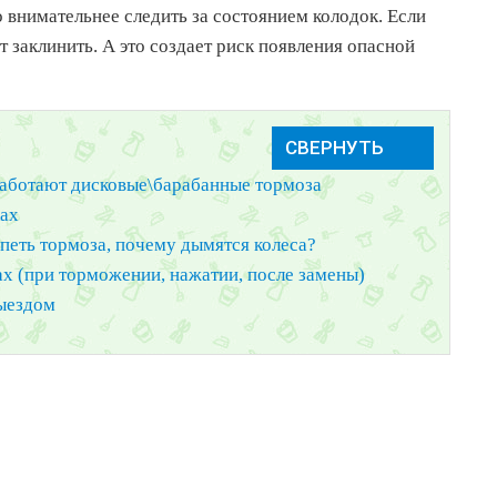
 внимательнее следить за состоянием колодок. Если
т заклинить. А это создает риск появления опасной
работают дисковые\барабанные тормоза
ках
ипеть тормоза, почему дымятся колеса?
зах (при торможении, нажатии, после замены)
ыездом