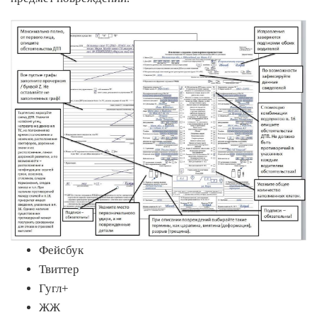
Фейсбук
Твиттер
Гугл+
ЖЖ