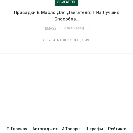
ДВИГАТЕЛЬ
Присадки В Масло Для Двигателя: 1 Из Лучших
Способов…
9 лет назад
TEMASS
ЗАГРУЗИТЬ ЕЩЕ СООБЩЕНИЯ
Все материалы предоставлены для ознакомления. Перед
использованием рекомендаций рекомендуем
проконсультироваться со специалистом. Использование
материалов сайта разрешено только с активной
гиперссылкой на сайт.
Главная
Автогаджеты И Товары
Штрафы
Рейтинги