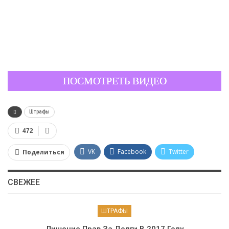
ПОСМОТРЕТЬ ВИДЕО
Штрафы
472
VK
Facebook
Twitter
Поделиться
Google+
Viber
WhatsApp
СВЕЖЕЕ
Pinterest
ШТРАФЫ
Лишение Прав За Долги В 2017 Году