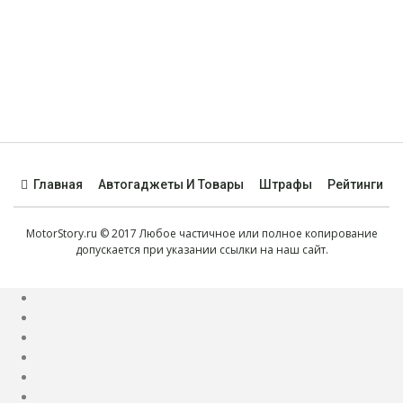
Все материалы предоставлены для ознакомления. Перед
использованием рекомендаций рекомендуем
проконсультироваться со специалистом. Использование
материалов сайта разрешено только с активной
гиперссылкой на сайт.
Главная
Автогаджеты И Товары
Штрафы
Рейтинги
MotorStory.ru © 2017 Любое частичное или полное копирование
допускается при указании ссылки на наш сайт.