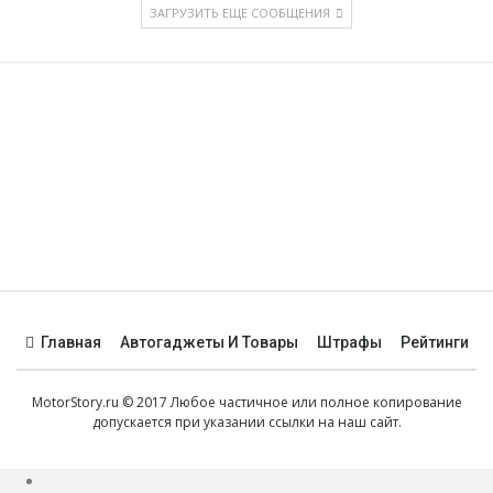
ЗАГРУЗИТЬ ЕЩЕ СООБЩЕНИЯ
Все материалы предоставлены для ознакомления. Перед
использованием рекомендаций рекомендуем
проконсультироваться со специалистом. Использование
материалов сайта разрешено только с активной
гиперссылкой на сайт.
Главная
Автогаджеты И Товары
Штрафы
Рейтинги
MotorStory.ru © 2017 Любое частичное или полное копирование
допускается при указании ссылки на наш сайт.