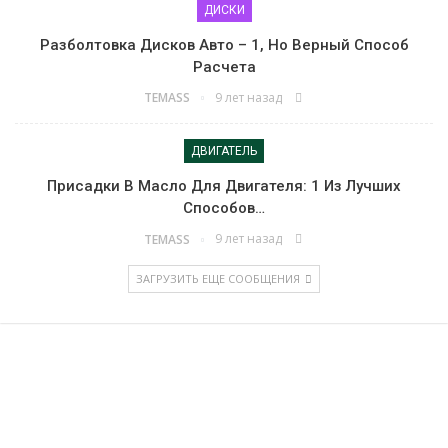
ДИСКИ
Разболтовка Дисков Авто – 1, Но Верный Способ
Расчета
9 лет назад
TEMASS
ДВИГАТЕЛЬ
Присадки В Масло Для Двигателя: 1 Из Лучших
Способов…
9 лет назад
TEMASS
ЗАГРУЗИТЬ ЕЩЕ СООБЩЕНИЯ
Все материалы предоставлены для ознакомления. Перед
использованием рекомендаций рекомендуем
проконсультироваться со специалистом. Использование