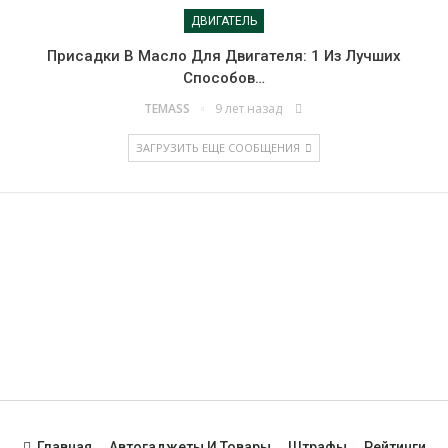
ДВИГАТЕЛЬ
Присадки В Масло Для Двигателя: 1 Из Лучших
Способов…
9 лет назад
TEMASS
ЗАГРУЗИТЬ ЕЩЕ СООБЩЕНИЯ
Все материалы предоставлены для ознакомления. Перед
использованием рекомендаций рекомендуем
проконсультироваться со специалистом. Использование
материалов сайта разрешено только с активной
гиперссылкой на сайт.
Главная
Автогаджеты И Товары
Штрафы
Рейтинги