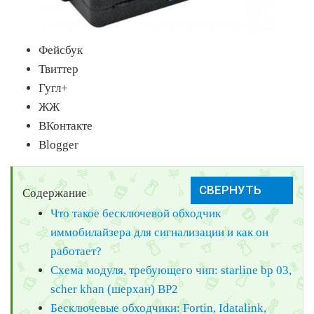
Фейсбук
Твиттер
Гугл+
ЖЖ
ВКонтакте
Blogger
Содержание
Что такое бесключевой обходчик
иммобилайзера для сигнализации и как он
работает?
Схема модуля, требующего чип: starline bp 03,
scher khan (шерхан) BP2
Бесключевые обходчики: Fortin, Idatalink,