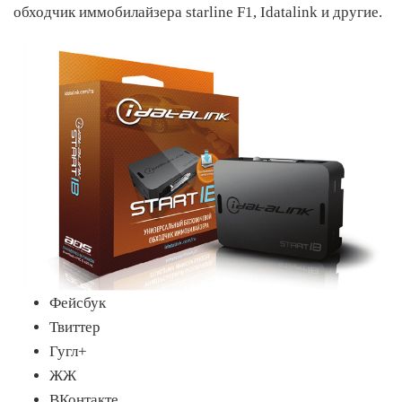
обходчик иммобилайзера starline F1, Idatalink и другие.
Фейсбук
Твиттер
Гугл+
ЖЖ
ВКонтакте